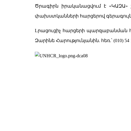
Ծ
րագիր
ն
իրականացվում է «ԿԱԶԱ» 
փախստկանների հարցերով գերագույ
Lրացուցիչ հարցերի պարզաբանման հ
Զարինե Հարությունյանին.
հ
եռ.՝ (0
10
) 54