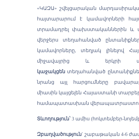
«
ԿԱԶԱ» շվեյցարական մարդասիրակա
հայտարարում է կամավորների հա
տրամադրել փախստականներին և ա
վերջերս տեղահանված ընտանիքնե
կամավորները
,
տեղյակ լինելով Հա
միջավայրից և երկրի այլ
կաջակցեն
տեղահանված
ընտանիքնե
նրանց այլ հարցումները բավար
միասին
կայցելեն
Հայաստանի տարբե
համապատասխան վերապատրաստում
Տ
ևողություն՝
3
ամիս (հոկտեմբեր-
նոյեմ
Զբաղվածություն`
շաբաթական 4-6 ժամ