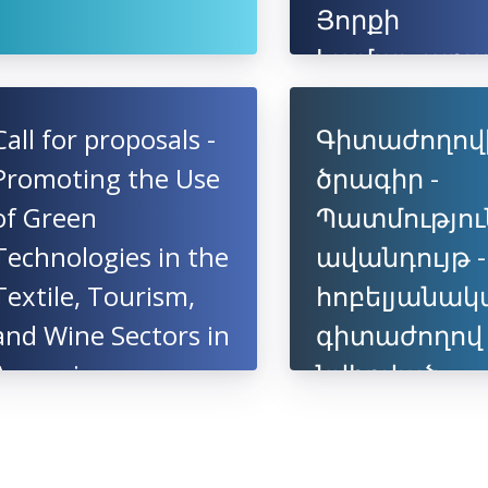
Յորքի
համալսարա
եվրոպակա
կամպուսում
Call for proposals -
Գիտաժողով
Promoting the Use
ծրագիր -
of Green
Պատմությու
Technologies in the
ավանդույթ -
Textile, Tourism,
հոբելյանակ
and Wine Sectors in
գիտաժողով
Armenia
նվիրված
պրոֆեսոր
Արծրունի