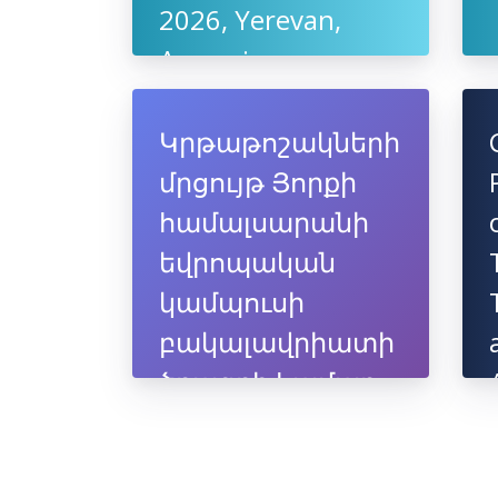
2026, Yerevan,
Armenia
Կրթաթոշակների
մրցույթ Յորքի
համալսարանի
եվրոպական
կամպուսի
բակալավրիատի
ծրագրի համար