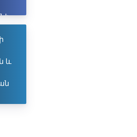
նի
ն
ի
ն և
ան