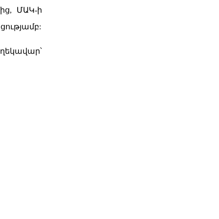
ց, ՄԱԿ-ի
ությամբ:
 ղեկավար՝