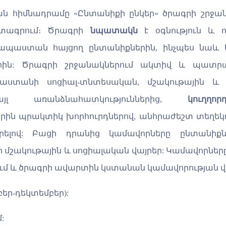
ն հիմնադրամը «
Ընտանիքի ընկեր» ծ
րագրի շրջա
յտագրում։ Ծրագրի
նպատակն
է օգնություն և
պաստան հայցող ընտանիքներին, ինչպես նաև Ս
րին:
Ծրագրի շրջանակներում ա
կտիվ և պատր
յաստանի սոցիալ-տնտեսական, մշակութային և
 առանձնահատկություններից,
կուղղ
ո
ր
ին պրակտիկ խորհուրդներով, անհրաժեշտ տեղեկո
արելով: Բացի դրանից
կամավորները
ընտանիքն
ր
մշակութային և սոցիալական վայրեր:
Կ
ամավորներ
 և ծրագրի ավարտին կստանան
կամավորության
բեր-
դեկտեմբեր)
:
: