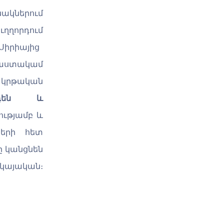
նակներում
ուղղորդում
իրիայից
աստակամ
 կրթական
րդեն և
ւթյ
ամբ
և
եր
ի հետ
ը կանցնեն
վկայական
։