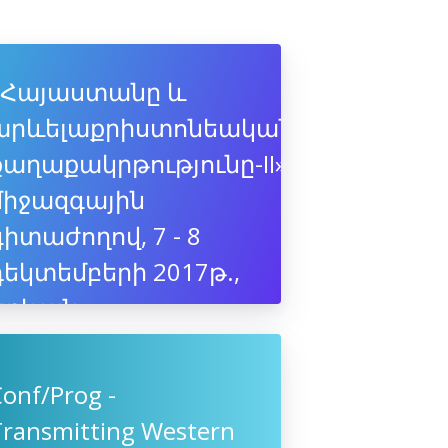
«Հայաստանը և
արևելաքրիստոնեական
քաղաքակրթությունը-II»
միջազգային
գիտաժողով, 7 - 8
դեկտեմբերի 2017թ.,
Երևան
onf/Prog -
Transmitting Western