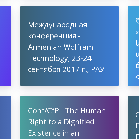
Yerevan, Armenia
Международная
конференция -
Armenian Wolfram
Technology, 23-24
сентября 2017 г., РАУ
Conf/CfP - The Human
Right to a Dignified
F
Existence in an
F