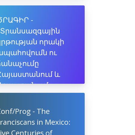
ԾՐԱԳԻՐ -
«Տրանսազգային
կրթության որակի
ապահովումն ու
ճանաչումը
Հայաստանում և
Վրաստանում»
տեղեկատվական
համաժողով, 26-27
Conf/Prog - The
սեպտեմբեր 2017 թ.,
ranciscans in Mexico:
Երևան
ive Centuries of