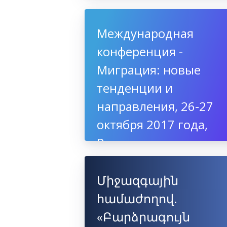
Международная
конференция -
Миграция: новые
тенденции и
направления, 26-27
октября 2017 года,
Россия
Միջազգային
համաժողով.
«Բարձրագույն