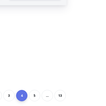
3
4
5
...
13