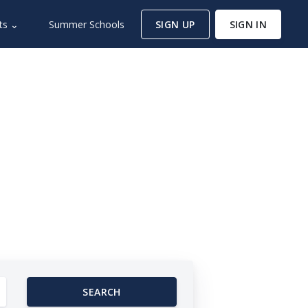
ts ⌄
Summer Schools
SIGN UP
SIGN IN
SEARCH