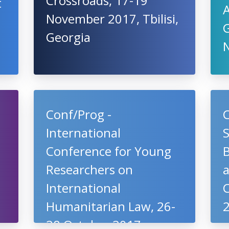
Crossroads, 17-19
t
November 2017, Tbilisi,
Georgia
Conf/Prog -
International
Conference for Young
Researchers on
a
International
Humanitarian Law, 26-
28 October 2017,