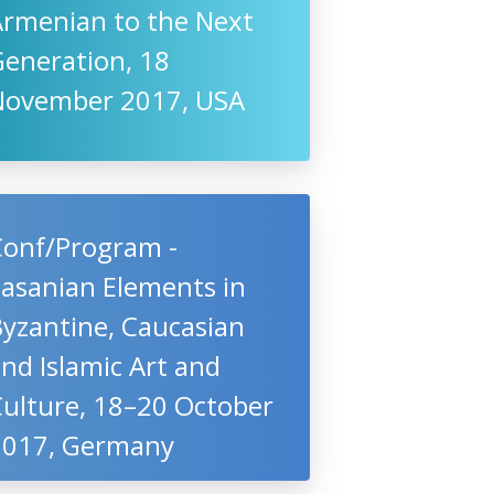
Armenian to the Next
Generation, 18
November 2017, USA
Conf/Program -
Sasanian Elements in
Byzantine, Caucasian
nd Islamic Art and
Culture, 18–20 October
2017, Germany